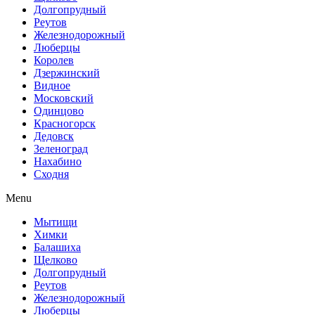
Долгопрудный
Реутов
Железнодорожный
Люберцы
Королев
Дзержинский
Видное
Московский
Одинцово
Красногорск
Дедовск
Зеленоград
Нахабино
Сходня
Menu
Мытищи
Химки
Балашиха
Щелково
Долгопрудный
Реутов
Железнодорожный
Люберцы