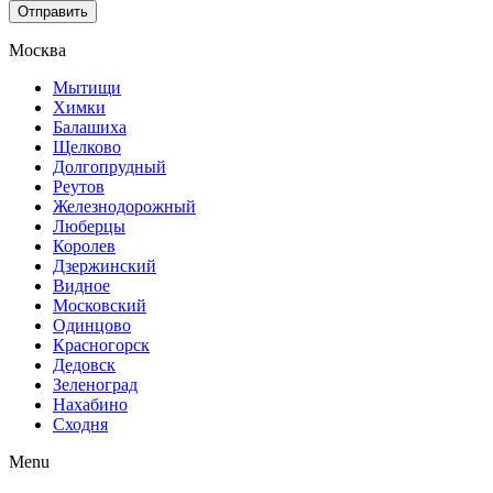
Отправить
Москва
Мытищи
Химки
Балашиха
Щелково
Долгопрудный
Реутов
Железнодорожный
Люберцы
Королев
Дзержинский
Видное
Московский
Одинцово
Красногорск
Дедовск
Зеленоград
Нахабино
Сходня
Menu